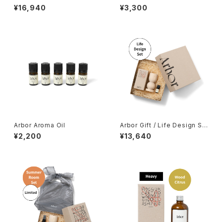
¥16,940
¥3,300
Arbor Aroma Oil
Arbor Gift / Life Design Se
t
¥2,200
¥13,640