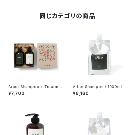
同じカテゴリの商品
Arbor Shampoo + Treatme
Arbor Shampoo / 1000ml
nt Set
¥7,700
¥6,160