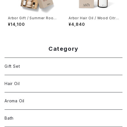
Arbor Gift / Summer Room
Arbor Hair Oil / Wood Citru
Set
s
¥14,100
¥4,840
Category
Gift Set
Hair Oil
Aroma Oil
Bath