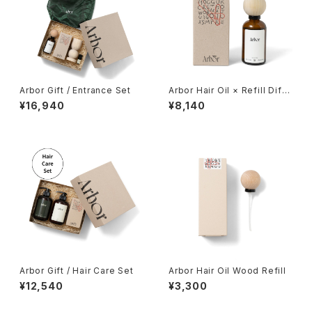
Arbor Gift / Entrance Set
Arbor Hair Oil × Refill Diffu
ser Set
¥16,940
¥8,140
Arbor Gift / Hair Care Set
Arbor Hair Oil Wood Refill
¥12,540
¥3,300