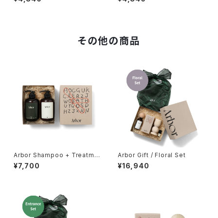
その他の商品
Arbor Shampoo + Treatme
Arbor Gift / Floral Set
nt Set
¥7,700
¥16,940