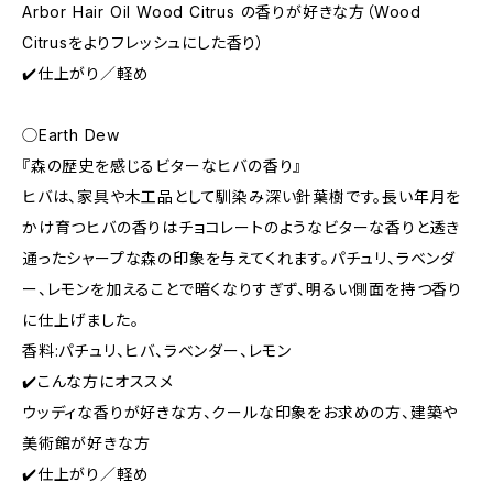
Arbor Hair Oil Wood Citrus の香りが好きな方（Wood
Citrusをよりフレッシュにした香り）
✔️仕上がり／軽め
◯Earth Dew
『森の歴史を感じるビターなヒバの香り』
ヒバは、家具や木工品として馴染み深い針葉樹です。長い年月を
かけ育つヒバの香りはチョコレートのようなビターな香りと透き
通ったシャープな森の印象を与えてくれます。パチュリ、ラベンダ
ー、レモンを加えることで暗くなりすぎず、明るい側面を持つ香り
に仕上げました。
香料:パチュリ、ヒバ、ラベンダー、レモン
✔️こんな方にオススメ
ウッディな香りが好きな方、クールな印象をお求めの方、建築や
美術館が好きな方
✔️仕上がり／軽め