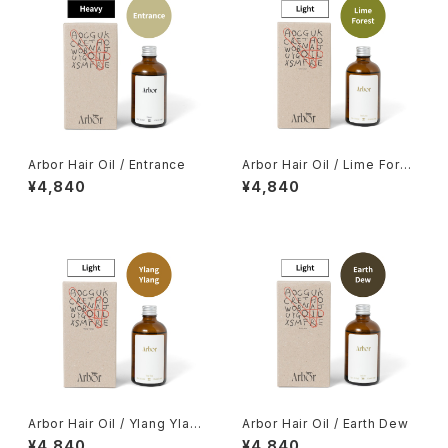
Arbor Hair Oil / Entrance
Arbor Hair Oil / Lime Fores
t
¥4,840
¥4,840
Arbor Hair Oil / Ylang Ylan
Arbor Hair Oil / Earth Dew
g
¥4,840
¥4,840