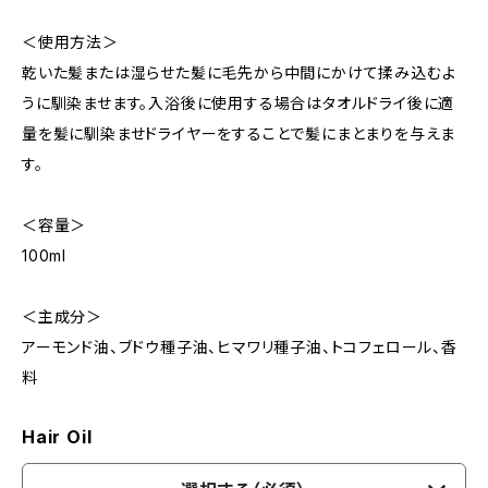
＜使用方法＞
乾いた髪または湿らせた髪に毛先から中間にかけて揉み込むよ
うに馴染ませます。入浴後に使用する場合はタオルドライ後に適
量を髪に馴染ませドライヤーをすることで髪にまとまりを与えま
す。
＜容量＞
100ml
＜主成分＞
アーモンド油、ブドウ種子油、ヒマワリ種子油、トコフェロール、香
料
Hair Oil