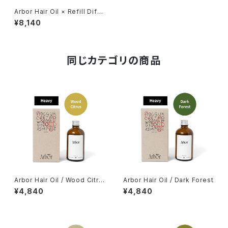
Arbor Hair Oil × Refill Diffu
ser Set
¥8,140
同じカテゴリの商品
Arbor Hair Oil / Wood Citru
Arbor Hair Oil / Dark Forest
s
¥4,840
¥4,840