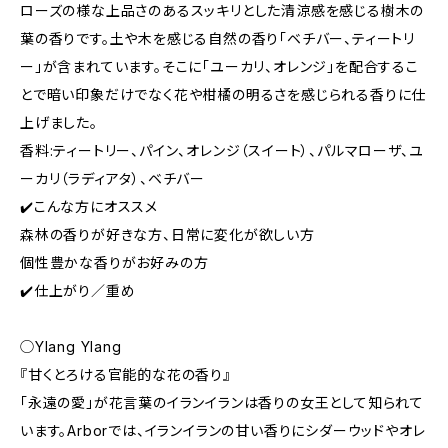
ローズの様な上品さのあるスッキリとした清涼感を感じる樹木の
葉の香りです。土や木を感じる自然の香り「ベチバー、ティートリ
ー」が含まれています。そこに「ユーカリ、オレンジ」を配合するこ
とで暗い印象だけでなく花や柑橘の明るさを感じられる香りに仕
上げました。
香料:ティートリー、パイン、オレンジ（スイート）、パルマローザ、ユ
ーカリ（ラディアタ）、ベチバー
✔️こんな方にオススメ
森林の香りが好きな方、日常に変化が欲しい方
個性豊かな香りがお好みの方
✔️仕上がり／重め
◯Ylang Ylang
『甘くとろける官能的な花の香り』
「永遠の愛」が花言葉のイランイランは香りの女王として知られて
います。Arborでは、イランイランの甘い香りにシダーウッドやオレ