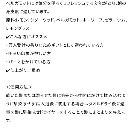
ベルガモットには気分を明るくリフレッシュする効能があり、朝の
身支度に適しています。
原料:レモン、シダーウッド、ベルガモット、ホーリーフ、ゼラニウム、
レモングラス
✔️こんな方にオススメ
・万人受けの香りなためギフトとして迷われている方
・明るい印象が欲しい方
・パーマをかけている方
✔️仕上がり／重め
＜使用方法＞
乾いた髪または湿らせた髪に毛先から中間にかけて揉み込むよ
うに馴染ませます。入浴後に使用する場合はタオルドライ後に適
量を髪に馴染ませドライヤーをすることで髪にまとまりを与えま
す。