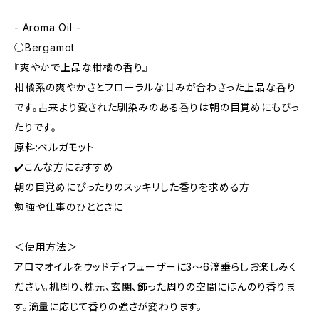
- Aroma Oil -
○Bergamot
『爽やかで上品な柑橘の香り』
柑橘系の爽やかさとフローラルな甘みが合わさった上品な香り
です。古来より愛された馴染みのある香りは朝の目覚めにもぴっ
たりです。
原料:ベルガモット
✔️こんな方におすすめ
朝の目覚めにぴったりのスッキリした香りを求める方
勉強や仕事のひとときに
＜使用方法＞
アロマオイルをウッドディフューザーに3〜6滴垂らしお楽しみく
ださい。机周り、枕元、玄関、飾った周りの空間にほんのり香りま
す。滴量に応じて香りの強さが変わります。