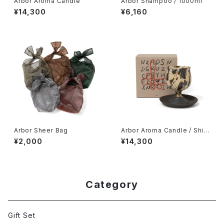
Arbor Aroma Candle
Arbor Shampoo / 1000ml
¥14,300
¥6,160
Arbor Sheer Bag
Arbor Aroma Candle / Shig
araki
¥2,000
¥14,300
Category
Gift Set