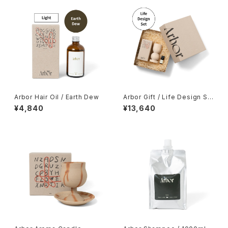
Arbor Hair Oil / Earth Dew
Arbor Gift / Life Design Se
t
¥4,840
¥13,640