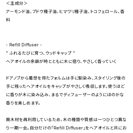
＜主成分＞
アーモンド油、ブドウ種子油、ヒマワリ種子油、トコフェロール、香
料
- Refill Diffuser -
” ふれるたびに育つ、ウッドキャップ ”
ヘアオイルの余韻が時とともに木に宿り、やさしく香っていく
ドアノブから着想を得たフォルムは手に馴染み、スタイリング後の
手に残ったヘアオイルをキャップがやさしく吸収します。使うほど
に香りが木に染み込み、まるでディフューザーのようにほのかな
香りを楽しめます。
廃木材を再利用しているため、木の種類や質感は一つひとつ異な
り一期一会。自分だけの「Refill Diffuser」をヘアオイルと共にお