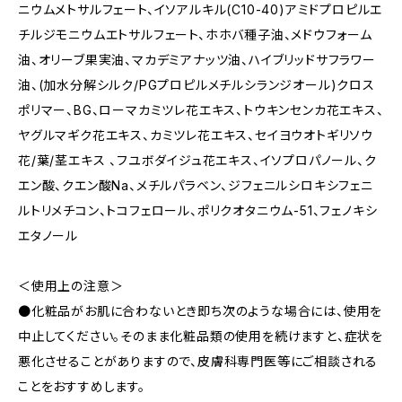
ニウムメトサルフェート、イソアルキル(C10-40)アミドプロピルエ
チルジモニウムエトサルフェート、ホホバ種子油、メドウフォーム
油、オリーブ果実油、マカデミアナッツ油、ハイブリッドサフラワー
油、(加水分解シルク/PGプロピルメチルシランジオール)クロス
ポリマー、BG、ローマカミツレ花エキス、トウキンセンカ花エキス、
ヤグルマギク花エキス、カミツレ花エキス、セイヨウオトギリソウ
花/葉/茎エキス 、フユボダイジュ花エキス、イソプロパノール、ク
エン酸、クエン酸Na、メチルパラベン、ジフェニルシロキシフェニ
ルトリメチコン、トコフェロール、ポリクオタニウム-51、フェノキシ
エタノール
＜使用上の注意＞
●化粧品がお肌に合わないとき即ち次のような場合には、使用を
中止してください。そのまま化粧品類の使用を続けますと、症状を
悪化させることがありますので、皮膚科専門医等にご相談される
ことをおすすめします。