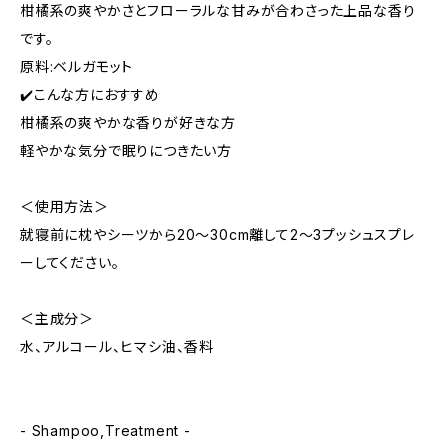
柑橘系の爽やかさとフローラルな甘みが合わさった上品な香り
です。
原料:ベルガモット
✔️こんな方におすすめ
柑橘系の爽やかな香りが好きな方
軽やかな気分で眠りにつきたい方
＜使用方法＞
就寝前に枕やシーツから20〜30cm離して2〜3プッシュスプレ
ーしてください。
＜主成分＞
水、アルコール、ヒマシ油、香料
- Shampoo,Treatment -