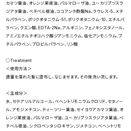
カマツ葉油、オレンジ果皮油、パルマローザ油、ユーカリプツスラ
ジアタ葉油、ベチベル根油、ココアンホ酢酸Na、ラウレス-5、メチ
ルパラベン、ポリクオタニウム-51、ポリクオタニウム-10、エチルパ
ラベン、クエン酸、EDTA-2Na、アルギニン、フェノキシエタノール、
アミノエチルチオコハク酸ジアンモニウム、塩化アンモニウム、ブ
チルパラベン、プロピルパラベン、リン酸
◯Treatment
＜使用方法＞
適量を濡れた髪に塗布し、なじませます。その後洗い流します。
＜主成分＞
水、セテアリルアルコール、ベヘントリモニウムクロリド、セタノー
ル、アモジメチコン、ティーツリー葉油、セイヨウアカマツ葉油、オ
レンジ果皮油、パルマローザ油、ユーカリプツスラジアタ葉油、ベ
チベル根油、シクロペンタシロキサン、ジメチコン、ベヘントリモ