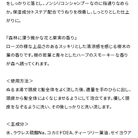
をしっかりと落とし、ノンシリコンシャンプーなのに指通りなめら
か。保湿成分トステア配合でうねりを改善し、しっとりとした仕上
がりに。
『森林に漂う微かな花と果実の香り』
ローズの様な上品さのあるスッキリとした清涼感を感じる樹木の
葉の香りです。樹の若葉と青々としたハーブのスモーキーな香り
が森へ誘ってくれます。
＜使用方法＞
ぬるま湯で頭皮と髪全体をよく流した後、適量を手のひらに出し、
頭皮から髪全体によくなじませるようにして泡立てます。優しく頭
皮をなぞるように洗い、その後しっかりと洗い流します。
＜主成分＞
水、ラウレス硫酸Na、コカミドDEA、ティーツリー葉油、セイヨウア