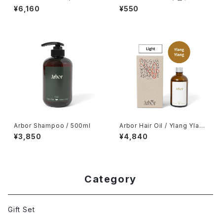
(ムエット)
¥6,160
¥550
Arbor Shampoo / 500ml
Arbor Hair Oil / Ylang Ylan
g
¥3,850
¥4,840
Category
Gift Set