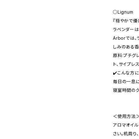
○Lignum
『穏やかで優
ラベンダーは
Arborで
しみのある香
原料:プチグ
ト、サイプレ
✔️こんな方
毎日の一息
寝室時間の
＜使用方法
アロマオイル
さい。机周り