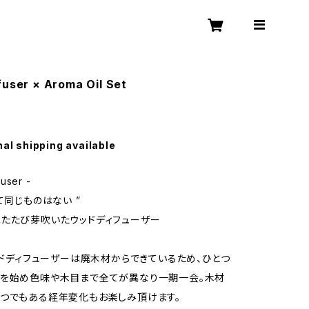
fuser × Aroma Oil Set
nal shipping available
user -
て同じものはない ”
たたび芽吹いたウッドディフューザー
ウッドディフューザーは廃木材からできているため、ひとつ
材を始め色味や木目まで全てが異なり一期一会。木材
つでもある経年変化もお楽しみ頂けます。