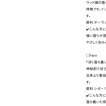
ウッド調の香
特徴です。イ
す。
原料:ホーウ
✔️こんな方
強い香りが
やさしく包み
○Fern
『深く落ち着
神秘的で甘さ
古来より害虫
す。
原料:シダー
✔️こんな方
落ち着いた雰