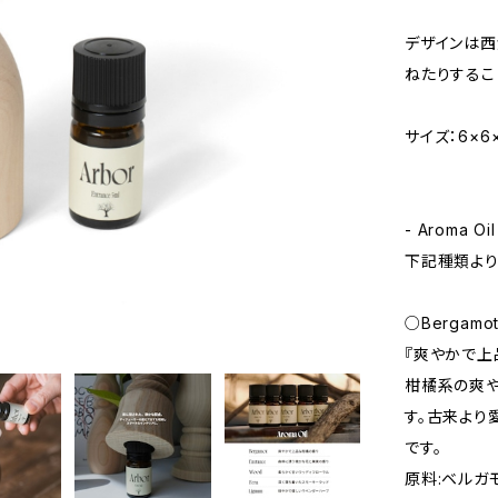
デザインは西
ねたりするこ
サイズ：6×6×
- Aroma Oil
下記種類より
○Bergamo
『爽やかで上
柑橘系の爽
す。古来より
です。
原料:ベルガ