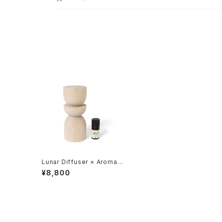
Lunar Diffuser × Aroma
Oil Set
¥8,800