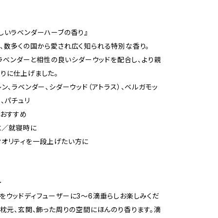
しいラベンダーハーブの香り』
、数多くの国から愛され広く知られる特別な香り。
は、ラベンダーと相性の良いシダーウッドを配合し、より親
りに仕上げました。
レン、ラベンダー、シダーウッド（アトラス）、ベルガモッ
ス、パチュリ
におすすめ
に／就寝時に
クオリティを一段上げたい方に
＞
をウッドディフューザーに3〜6滴垂らしお楽しみくだ
、枕元、玄関、飾った周りの空間にほんのり香ります。滴