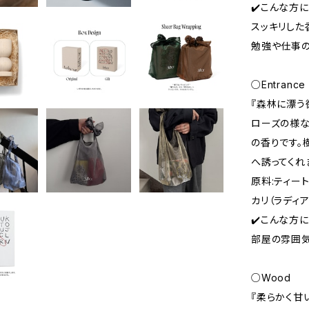
✔️こんな方
スッキリした
勉強や仕事の
○Entrance
『森林に漂う
ローズの様な
の香りです。
へ誘ってくれ
原料:ティー
カリ（ラディ
✔️こんな方
部屋の雰囲気
○Wood
『柔らかく甘