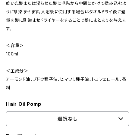
乾いた髪または湿らせた髪に毛先から中間にかけて揉み込むよ
うに馴染ませます。入浴後に使用する場合はタオルドライ後に適
量を髪に馴染ませドライヤーをすることで髪にまとまりを与えま
す。
＜容量＞
100ml
＜主成分＞
アーモンド油、ブドウ種子油、ヒマワリ種子油、トコフェロール、香
料
Hair Oil Pomp
選択なし