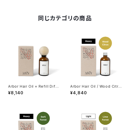
同じカテゴリの商品
Arbor Hair Oil × Refill Diffu
Arbor Hair Oil / Wood Citru
ser Set
s
¥8,140
¥4,840