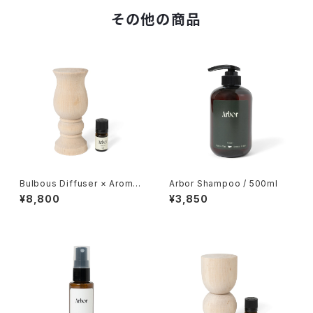
その他の商品
Bulbous Diffuser × Aroma
Arbor Shampoo / 500ml
Oil Set
¥8,800
¥3,850