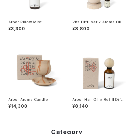
Arbor Pillow Mist
Vita Diffuser × Aroma Oil S
et
¥3,300
¥8,800
Arbor Aroma Candle
Arbor Hair Oil × Refill Diffu
ser Set
¥14,300
¥8,140
Category